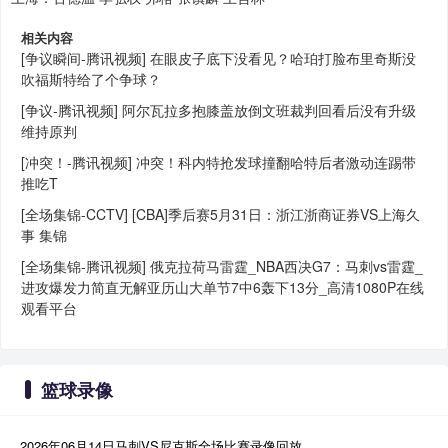
相关内容
[争议瞬间-腾讯视频] 在眼皮子底下没看见？哈珀打脸布里奇斯没
吹福斯特给了个争球？
[争议-腾讯视频] 阿尔瓦拉多抱膝盖放倒文班裁判回看后没有升级
维持原判
[冲突！-腾讯视频] 冲突！科内特抢发球撞翻哈特后者激动连踢带
推吃T
[全场集锦-CCTV] [CBA]季后赛5月31日：浙江浙商证券VS上海久
事 集锦
[全场集锦-腾讯视频] 俄克拉荷马雷霆_NBA西决G7：马刺vs雷霆_
进攻爆发力简直无解亚历山大单节7中6轰下13分_高清1080P在线
观看平台
篮球录像
2026年06月14日马刺VS尼克斯全场比赛录像回放