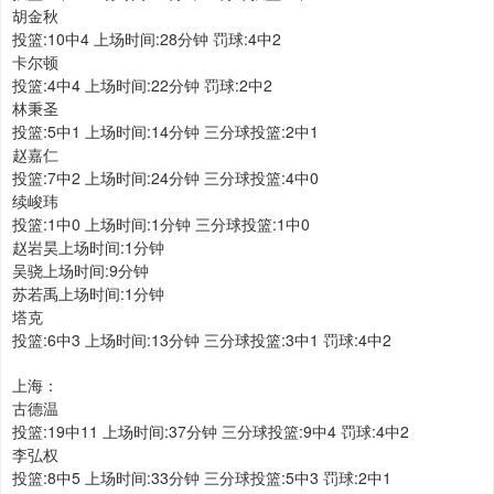
胡金秋
投篮:10中4 上场时间:28分钟 罚球:4中2
卡尔顿
投篮:4中4 上场时间:22分钟 罚球:2中2
林秉圣
投篮:5中1 上场时间:14分钟 三分球投篮:2中1
赵嘉仁
投篮:7中2 上场时间:24分钟 三分球投篮:4中0
续峻玮
投篮:1中0 上场时间:1分钟 三分球投篮:1中0
赵岩昊上场时间:1分钟
吴骁上场时间:9分钟
苏若禹上场时间:1分钟
塔克
投篮:6中3 上场时间:13分钟 三分球投篮:3中1 罚球:4中2
上海：
古德温
投篮:19中11 上场时间:37分钟 三分球投篮:9中4 罚球:4中2
李弘权
投篮:8中5 上场时间:33分钟 三分球投篮:5中3 罚球:2中1