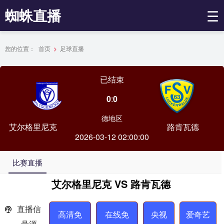
蜘蛛直播
☰
您的位置：
首页
>
足球直播
已结束
0
:
0
德地区
艾尔格里尼克
路肯瓦德
2026-03-12 02:00:00
比赛直播
艾尔格里尼克 VS 路肯瓦德
直播信
高清免
在线免
央视
爱奇艺
号源