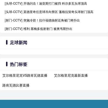
[头球-CCTV] 开场闪击！迪亚斯打门被挡 科尔多瓦头球顶高
[头球-CCTV] 莫德里奇任意球吊向禁区 蓬格拉契奇头球射门顶高
[射门-CCTV] 突施冷箭！拉什福德抽射近角被门将扑出
[射门-CCTV] 维利·塞梅多低射射门 被奥韦斯扑出
足球新闻
热门标签
艾尔格里尼克VS路肯瓦德直播
艾尔格里尼克最新直播
路肯瓦德比赛直播