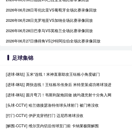
2026年06月28日哥伦比亚VS葡萄牙全场比赛录像回放
2026年06月28日克罗地亚VS加纳全场比赛录像回放
2026年06月28日巴拿马VS英格兰全场比赛录像回放
2026年06月27日佛得角VS沙特阿拉伯全场比赛录像回放
足球集锦
[进球-咪咕] 玉米”连线！米神直塞助攻王钰栋小角度破门
[进球-咪咕] 两快连线！王钰栋吊传身后 米特里策成功将球顶进
[进球-咪咕] 圆月弯刀！韦斯利架炮回做 姚均晟兜射十分角入网
[头球-CCTV] 哈兰德接瑟洛特传球头球射门 被门将没收
[打门-CCTV] 伊萨克穿裆打门 迈尼昂将球没收
[解围-CCTV] 维尔茨内切后传球至门前 卡纳莱极限解围