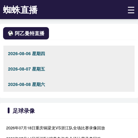
蜘蛛直播
☰
阿乙曼特直播
2026-08-06 星期四
2026-08-07 星期五
2026-08-08 星期六
足球录像
2026年07月18日重庆铜梁龙VS浙江队全场比赛录像回放