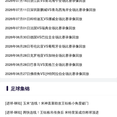
2026年07月14日浙江队VS青岛海牛全场比赛录像回放
2026年07月11日深圳新鹏城VS青岛西海岸全场比赛录像回放
2026年07月01日科特迪瓦VS挪威全场比赛录像回放
2026年07月01日法国VS瑞典全场比赛录像回放
2026年06月30日德国VS巴拉圭全场比赛录像回放
2026年06月28日哥伦比亚VS葡萄牙全场比赛录像回放
2026年06月28日克罗地亚VS加纳全场比赛录像回放
2026年06月28日巴拿马VS英格兰全场比赛录像回放
2026年06月27日佛得角VS沙特阿拉伯全场比赛录像回放
足球集锦
[进球-咪咕] 玉米”连线！米神直塞助攻王钰栋小角度破门
[进球-咪咕] 两快连线！王钰栋吊传身后 米特里策成功将球顶进