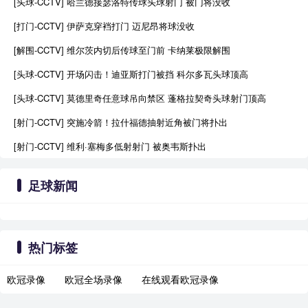
[头球-CCTV] 哈兰德接瑟洛特传球头球射门 被门将没收
[打门-CCTV] 伊萨克穿裆打门 迈尼昂将球没收
[解围-CCTV] 维尔茨内切后传球至门前 卡纳莱极限解围
[头球-CCTV] 开场闪击！迪亚斯打门被挡 科尔多瓦头球顶高
[头球-CCTV] 莫德里奇任意球吊向禁区 蓬格拉契奇头球射门顶高
[射门-CCTV] 突施冷箭！拉什福德抽射近角被门将扑出
[射门-CCTV] 维利·塞梅多低射射门 被奥韦斯扑出
足球新闻
热门标签
欧冠录像
欧冠全场录像
在线观看欧冠录像