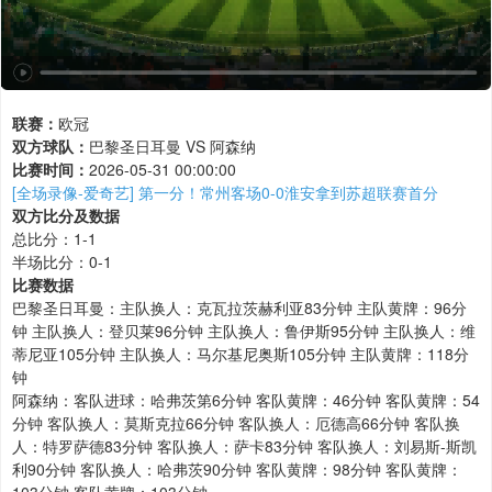
联赛：
欧冠
双方球队：
巴黎圣日耳曼 VS 阿森纳
比赛时间：
2026-05-31 00:00:00
[全场录像-爱奇艺] 第一分！常州客场0-0淮安拿到苏超联赛首分
双方比分及数据
总比分：1-1
半场比分：0-1
比赛数据
巴黎圣日耳曼：主队换人：克瓦拉茨赫利亚83分钟 主队黄牌：96分
钟 主队换人：登贝莱96分钟 主队换人：鲁伊斯95分钟 主队换人：维
蒂尼亚105分钟 主队换人：马尔基尼奥斯105分钟 主队黄牌：118分
钟
阿森纳：客队进球：哈弗茨第6分钟 客队黄牌：46分钟 客队黄牌：54
分钟 客队换人：莫斯克拉66分钟 客队换人：厄德高66分钟 客队换
人：特罗萨德83分钟 客队换人：萨卡83分钟 客队换人：刘易斯-斯凯
利90分钟 客队换人：哈弗茨90分钟 客队黄牌：98分钟 客队黄牌：
103分钟 客队黄牌：103分钟